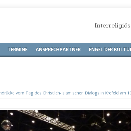
Interreligi
TERMINE
ANSPRECHPARTNER
ENGEL DER KULTU
indrücke vom Tag des Christlich-Islamischen Dialogs in Krefeld am 1