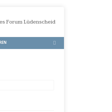
öses Forum Lüdenscheid
REN