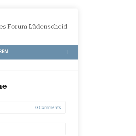
öses Forum Lüdenscheid
REN
me
0 Comments