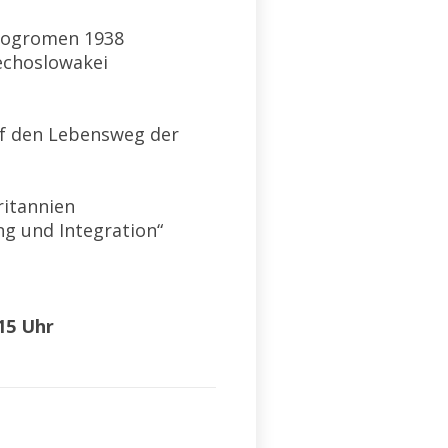
pogromen 1938
hechoslowakei
uf den Lebensweg der
ritannien
ng und Integration“
15 Uhr