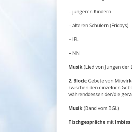
– jüngeren Kindern
– älteren Schülern (Fridays)
– IFL
– NN
Musik
(Lied von Jungen der D
2. Block
: Gebete von Mitwirk
zwischen den einzelnen Gebe
währenddessen der/die gerade
Musik
(Band vom BGL)
T
ischgespräche
mit
Imbiss