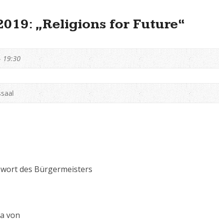
019: „Religions for Future“
- 19:30
saal
wort des Bürgermeisters
a von