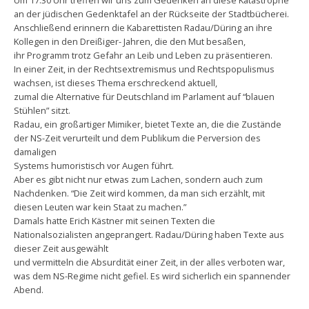
Um 17.30 Uhr treffen wir uns zum Gedenken an diese Katastrophe
an der jüdischen Gedenktafel an der Rückseite der Stadtbücherei.
Anschließend erinnern die Kabarettisten Radau/Düring an ihre
Kollegen in den Dreißiger- Jahren, die den Mut besaßen,
ihr Programm trotz Gefahr an Leib und Leben zu präsentieren.
In einer Zeit, in der Rechtsextremismus und Rechtspopulismus
wachsen, ist dieses Thema erschreckend aktuell,
zumal die Alternative für Deutschland im Parlament auf “blauen
Stühlen” sitzt.
Radau, ein großartiger Mimiker, bietet Texte an, die die Zustände
der NS-Zeit verurteilt und dem Publikum die Perversion des
damaligen
Systems humoristisch vor Augen führt.
Aber es gibt nicht nur etwas zum Lachen, sondern auch zum
Nachdenken. “Die Zeit wird kommen, da man sich erzählt, mit
diesen Leuten war kein Staat zu machen.”
Damals hatte Erich Kästner mit seinen Texten die
Nationalsozialisten angeprangert. Radau/Düring haben Texte aus
dieser Zeit ausgewählt
und vermitteln die Absurdität einer Zeit, in der alles verboten war,
was dem NS-Regime nicht gefiel. Es wird sicherlich ein spannender
Abend.