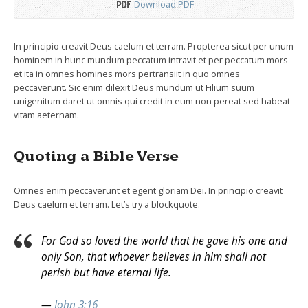
Download PDF
In principio creavit Deus caelum et terram. Propterea sicut per unum
hominem in hunc mundum peccatum intravit et per peccatum mors
et ita in omnes homines mors pertransiit in quo omnes
peccaverunt. Sic enim dilexit Deus mundum ut Filium suum
unigenitum daret ut omnis qui credit in eum non pereat sed habeat
vitam aeternam.
Quoting a Bible Verse
Omnes enim peccaverunt et egent gloriam Dei. In principio creavit
Deus caelum et terram. Let’s try a blockquote.
For God so loved the world that he gave his one and
only Son, that whoever believes in him shall not
perish but have eternal life.
—
John 3:16