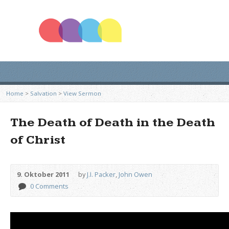
Home
>
Salvation
>
View Sermon
The Death of Death in the Death
of Christ
9. Oktober 2011
by
J.I. Packer
,
John Owen
0 Comments