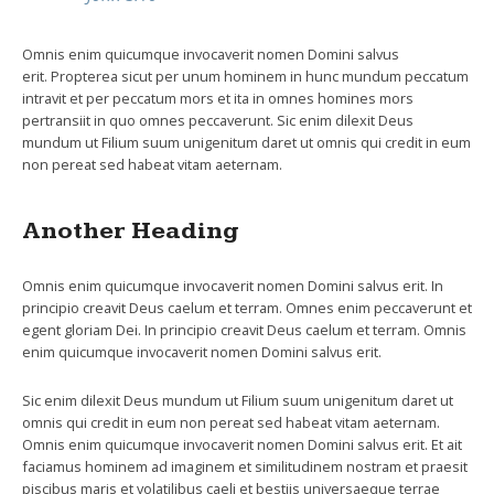
Omnis enim quicumque invocaverit nomen Domini salvus
erit. Propterea sicut per unum hominem in hunc mundum peccatum
intravit et per peccatum mors et ita in omnes homines mors
pertransiit in quo omnes peccaverunt. Sic enim dilexit Deus
mundum ut Filium suum unigenitum daret ut omnis qui credit in eum
non pereat sed habeat vitam aeternam.
Another Heading
Omnis enim quicumque invocaverit nomen Domini salvus erit. In
principio creavit Deus caelum et terram. Omnes enim peccaverunt et
egent gloriam Dei. In principio creavit Deus caelum et terram. Omnis
enim quicumque invocaverit nomen Domini salvus erit.
Sic enim dilexit Deus mundum ut Filium suum unigenitum daret ut
omnis qui credit in eum non pereat sed habeat vitam aeternam.
Omnis enim quicumque invocaverit nomen Domini salvus erit. Et ait
faciamus hominem ad imaginem et similitudinem nostram et praesit
piscibus maris et volatilibus caeli et bestiis universaeque terrae