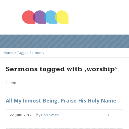
Home
>
Tagged Sermons
Sermons tagged with ‚worship‘
1
Item
All My Inmost Being, Praise His Holy Name
22. Juni 2012
by
Bob Smith
0