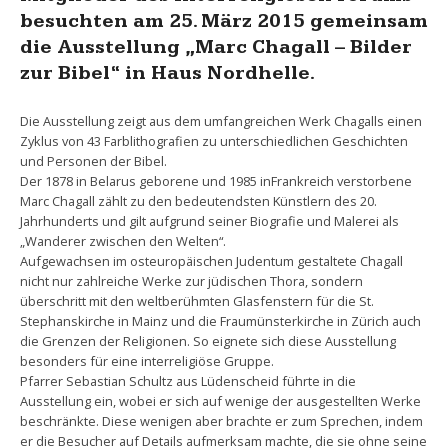
besuchten am 25. März 2015 gemeinsam
die Ausstellung „Marc Chagall – Bilder
zur Bibel“ in Haus Nordhelle.
Die Ausstellung zeigt aus dem umfangreichen Werk Chagalls einen
Zyklus von 43 Farblithografien zu unterschiedlichen Geschichten
und Personen der Bibel.
Der 1878 in Belarus geborene und 1985 inFrankreich verstorbene
Marc Chagall zählt zu den bedeutendsten Künstlern des 20.
Jahrhunderts und gilt aufgrund seiner Biografie und Malerei als
„Wanderer zwischen den Welten“.
Aufgewachsen im osteuropäischen Judentum gestaltete Chagall
nicht nur zahlreiche Werke zur jüdischen Thora, sondern
überschritt mit den weltberühmten Glasfenstern für die St.
Stephanskirche in Mainz und die Fraumünsterkirche in Zürich auch
die Grenzen der Religionen. So eignete sich diese Ausstellung
besonders für eine interreligiöse Gruppe.
Pfarrer Sebastian Schultz aus Lüdenscheid führte in die
Ausstellung ein, wobei er sich auf wenige der ausgestellten Werke
beschränkte. Diese wenigen aber brachte er zum Sprechen, indem
er die Besucher auf Details aufmerksam machte, die sie ohne seine