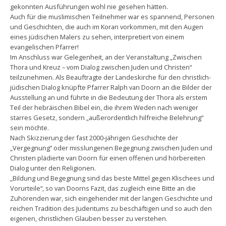
gekonnten Ausführungen wohl nie gesehen hätten.
Auch für die muslimischen Teilnehmer war es spannend, Personen
und Geschichten, die auch im Koran vorkommen, mit den Augen
eines jüdischen Malers zu sehen, interpretiert von einem
evangelischen Pfarrer!
Im Anschluss war Gelegenheit, an der Veranstaltung „Zwischen
Thora und Kreuz – vom Dialog zwischen Juden und Christen“
teilzunehmen. Als Beauftragte der Landeskirche für den christlich-
jüdischen Dialog knüpfte Pfarrer Ralph van Doorn an die Bilder der
Ausstellung an und führte in die Bedeutung der Thora als erstem
Teil der hebräischen Bibel ein, die ihrem Weden nach weniger
starres Gesetz, sondern „außerordentlich hilfreiche Belehrung“
sein möchte.
Nach Skizzierung der fast 2000-jährigen Geschichte der
„Vergegnung“ oder misslungenen Begegnung zwischen Juden und
Christen plädierte van Doorn für einen offenen und hörbereiten
Dialog unter den Religionen.
„Bildung und Begegnung sind das beste Mittel gegen Klischees und
Vorurteile“, so van Doorns Fazit, das zugleich eine Bitte an die
Zuhörenden war, sich eingehender mit der langen Geschichte und
reichen Tradition des Judentums zu beschäftigen und so auch den
eigenen, christlichen Glauben besser zu verstehen.