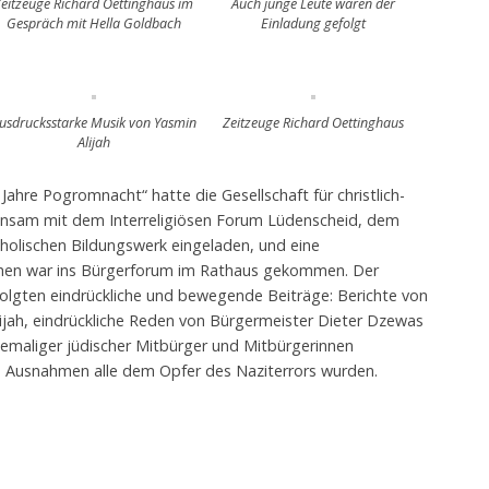
Zeitzeuge Richard Oettinghaus im
Auch junge Leute waren der
Gespräch mit Hella Goldbach
Einladung gefolgt
usdrucksstarke Musik von Yasmin
Zeitzeuge Richard Oettinghaus
Alijah
ahre Pogromnacht“ hatte die Gesellschaft für christlich-
nsam mit dem Interreligiösen Forum Lüdenscheid, dem
holischen Bildungswerk eingeladen, und eine
hen war ins Bürgerforum im Rathaus gekommen. Der
olgten eindrückliche und bewegende Beiträge: Berichte von
ijah, eindrückliche Reden von Bürgermeister Dieter Dzewas
emaliger jüdischer Mitbürger und Mitbürgerinnen
e Ausnahmen alle dem Opfer des Naziterrors wurden.