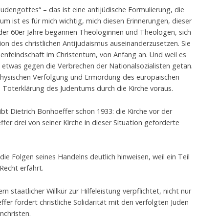
dengottes“ – das ist eine antijüdische Formulierung, die
rum ist es für mich wichtig, mich diesen Erinnerungen, dieser
e der 60er Jahre begannen Theologinnen und Theologen, sich
ion des christlichen Antijudaismus auseinanderzusetzen. Sie
udenfeindschaft im Christentum, von Anfang an. Und weil es
m etwas gegen die Verbrechen der Nationalsozialisten getan.
 physischen Verfolgung und Ermordung des europäischen
 Toterklärung des Judentums durch die Kirche voraus.
ibt Dietrich Bonhoeffer schon 1933: die Kirche vor der
fer drei von seiner Kirche in dieser Situation geforderte
die Folgen seines Handelns deutlich hinweisen, weil ein Teil
Recht erfährt.
rn staatlicher Willkür zur Hilfeleistung verpflichtet, nicht nur
er fordert christliche Solidarität mit den verfolgten Juden
nchristen.