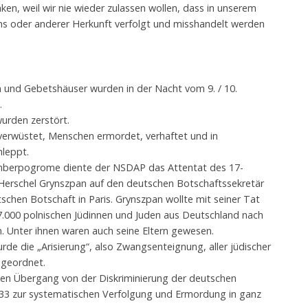
en, weil wir nie wieder zulassen wollen, dass in unserem
 oder anderer Herkunft verfolgt und misshandelt werden
 und Gebetshäuser wurden in der Nacht vom 9. / 10.
.
urden zerstört.
erwüstet, Menschen ermordet, verhaftet und in
hleppt.
mberpogrome diente der NSDAP das Attentat des 17-
 Herschel Grynszpan auf den deutschen Botschaftssekretär
schen Botschaft in Paris. Grynszpan wollte mit seiner Tat
7.000 polnischen Jüdinnen und Juden aus Deutschland nach
 Unter ihnen waren auch seine Eltern gewesen.
e die „Arisierung“, also Zwangsenteignung, aller jüdischer
ngeordnet.
en Übergang von der Diskriminierung der deutschen
933 zur systematischen Verfolgung und Ermordung in ganz