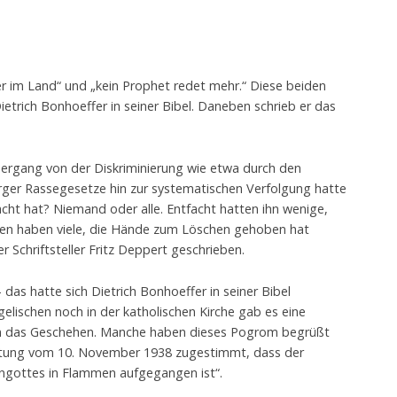
er im Land“ und „kein Prophet redet mehr.“ Diese beiden
ietrich Bonhoeffer in seiner Bibel. Daneben schrieb er das
Übergang von der Diskriminierung wie etwa durch den
rger Rassegesetze hin zur systematischen Verfolgung hatte
ht hat? Niemand oder alle. Entfacht hatten ihn wenige,
en haben viele, die Hände zum Löschen gehoben hat
r Schriftsteller Fritz Deppert geschrieben.
das hatte sich Dietrich Bonhoeffer in seiner Bibel
gelischen noch in der katholischen Kirche gab es eine
n das Geschehen. Manche haben dieses Pogrom begrüßt
itung vom 10. November 1938 zugestimmt, dass der
ngottes in Flammen aufgegangen ist“.