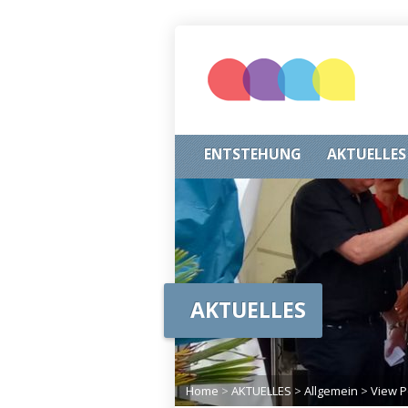
ENTSTEHUNG
AKTUELLES
AKTUELLES
Home
>
AKTUELLES
>
Allgemein
>
View P