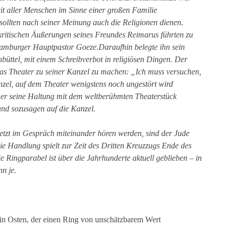
t aller Menschen im Sinne einer großen Familie
sollten nach seiner Meinung auch die Religionen dienen.
lkritischen Äußerungen seines Freundes Reimarus führten zu
 Hamburger Hauptpastor Goeze.Daraufhin belegte ihn sein
büttel, mit einem Schreibverbot in religiösen Dingen. Der
as Theater zu seiner Kanzel zu machen: „Ich muss versuchen,
zel, auf dem Theater wenigstens noch ungestört wird
 er seine Haltung mit dem weltberühmten Theaterstück
nd sozusagen auf die Kanzel.
jetzt im Gespräch miteinander hören werden, sind der Jude
e Handlung spielt zur Zeit des Dritten Kreuzzugs Ende des
e Ringparabel ist über die Jahrhunderte aktuell geblieben – in
nn je.
 in Osten, der einen Ring von unschätzbarem Wert