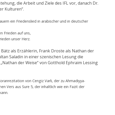
stehung, die Arbeit und Ziele des IFL vor, danach Dr.
er Kulturen“.
uern ein Friedenslied in arabischer und in deutscher
n Frieden auf uns,
Frieden unser Herz.
a Bätz als Erzählerin, Frank Droste als Nathan der
ultan Saladin in einer szenischen Lesung die
„Nathan der Weise“ von Gotthold Ephraim Lessing
Koranrezitation von Cengiz Varli, der zu Ahmadiyya-
en Vers aus Sure 5, der inhaltlich wie ein Fazit der
kann.